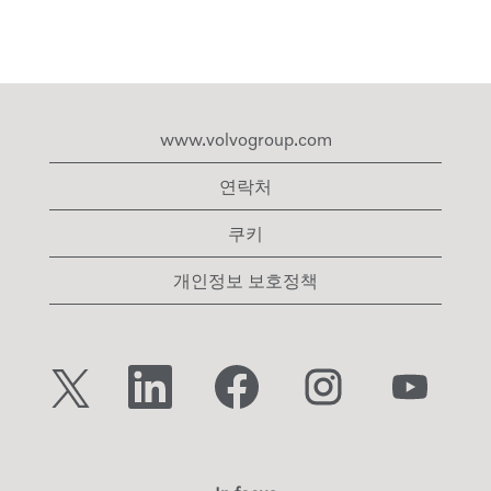
www.volvogroup.com
연락처
쿠키
개인정보 보호정책
새
새
새
새
새
탭
탭
탭
탭
탭
에
에
에
에
에
서
서
서
서
서
열
열
열
열
열
립
립
립
립
립
니
니
니
니
니