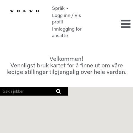
Språk
Logg inn / Vis
profil
Innlogging for
ansatte
Velkommen!
Vennligst bruk kartet for å finne ut om våre
ledige stillinger tilgjengelig over hele verden.
Skjermlesere
kan
ikke
lese
følgende
søkbare
kart.